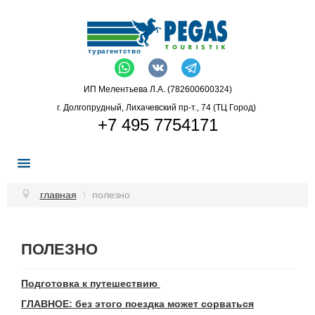
ИП Мелентьева Л.А. (782600600324)
г. Долгопрудный, Лихачевский пр-т., 74 (ТЦ Город)
+7 495 7754171
Подбор Тура
главная
\
полезно
Страны
Авиабилеты
ПОЛЕЗНО
Туры По России
Бронирование Отелей
Подготовка к путешествию
ГЛАВНОЕ: без этого поездка может сорваться
Календарь Туров