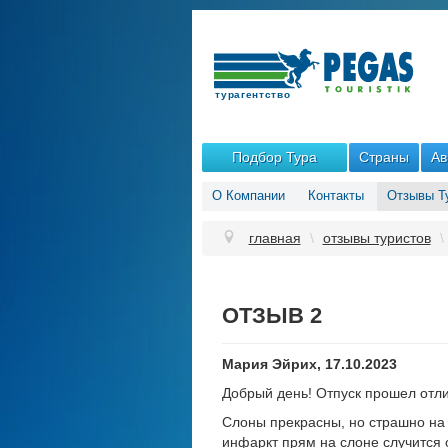
Подбор Тура
Страны
Ав
О Компании
Контакты
Отзывы Т
главная
\
отзывы туристов
\
ОТЗЫВ 2
Мария Эйрих, 17.10.2023
Добрый день! Отпуск прошел отли
Слоны прекрасны, но страшно на 
инфаркт прям на слоне случится 