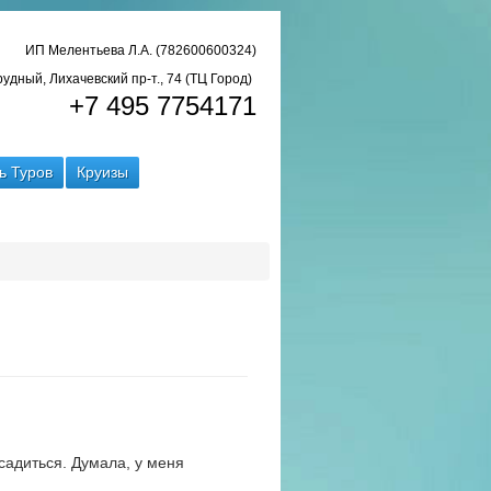
ИП Мелентьева Л.А. (782600600324)
рудный, Лихачевский пр-т., 74 (ТЦ Город)
+7 495 7754171
ь Туров
Круизы
садиться. Думала, у меня