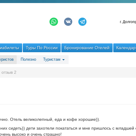
г. Долгоп
иабилеты
Туры По России
Бронирование Отелей
Календар
уристов
Полезно
Туристам
отзыв 2
чно. Отель великолепный, еда и кофе хорошие)).
них сидеть)) дети захотели покататься и мне пришлось с младшей 
очень высоко и очень страшно!